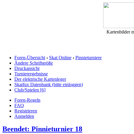
Kartenbilder mi
Foren-Übersicht
‹
Skat Online
‹
Pinnieturniere
Ändere Schriftgröße
Druckansicht
Turnierergebnisse
Der elektrische Kartenleger
Skatfux Datenbank (bitte einloggen)
Club/Spielen [6]
Foren-Regeln
FAQ
Registrieren
Anmelden
Beendet: Pinnieturnier 18