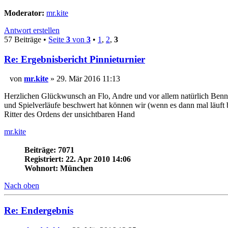
Moderator:
mr.kite
Antwort erstellen
57 Beiträge •
Seite
3
von
3
•
1
,
2
,
3
Re: Ergebnisbericht Pinnieturnier
von
mr.kite
» 29. Mär 2016 11:13
Herzlichen Glückwunsch an Flo, Andre und vor allem natürlich Benn
und Spielverläufe beschwert hat können wir (wenn es dann mal läuft
Ritter des Ordens der unsichtbaren Hand
mr.kite
Beiträge: 7071
Registriert: 22. Apr 2010 14:06
Wohnort: München
Nach oben
Re: Endergebnis