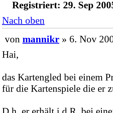
Registriert: 29. Sep 200
Nach oben
von
mannikr
» 6. Nov 
Hai,
das Kartengled bei einem Pre
für die Kartenspiele die er z
D.h. er erhält i.d.R. bei ei