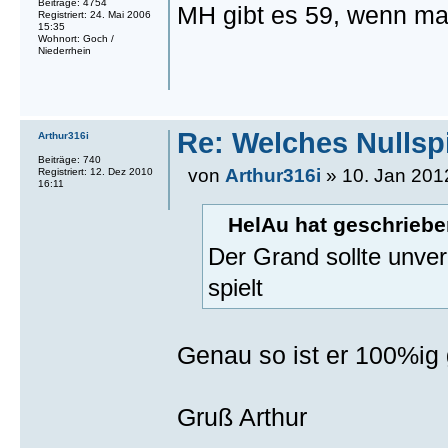
Beiträge: 4754
MH gibt es 59, wenn man 
Registriert: 24. Mai 2006
15:35
Wohnort: Goch /
Niederrhein
Re: Welches Nullsp
Arthur316i
Beiträge: 740
von
Arthur316i
» 10. Jan 201
Registriert: 12. Dez 2010
16:11
HelAu hat geschriebe
Der Grand sollte unver
spielt
Genau so ist er 100%ig
Gruß Arthur