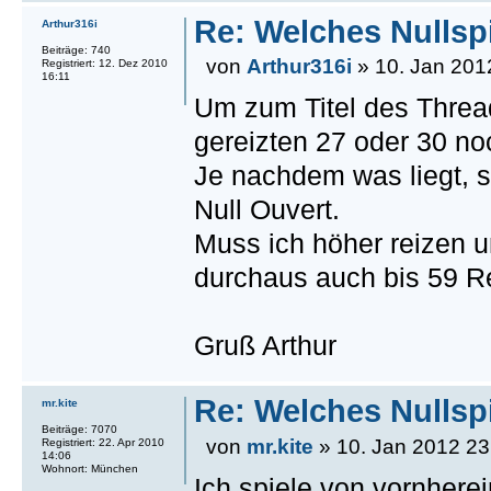
Re: Welches Nullsp
Arthur316i
Beiträge: 740
von
Arthur316i
» 10. Jan 201
Registriert: 12. Dez 2010
16:11
Um zum Titel des Threa
gereizten 27 oder 30 no
Je nachdem was liegt, s
Null Ouvert.
Muss ich höher reizen u
durchaus auch bis 59 Re
Gruß Arthur
Re: Welches Nullsp
mr.kite
Beiträge: 7070
von
mr.kite
» 10. Jan 2012 23
Registriert: 22. Apr 2010
14:06
Wohnort: München
Ich spiele von vornher