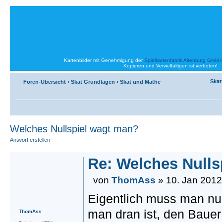
Kartenbilder mit Genehmigung der
Spielkartenfabrik Altenburg GmbH
Kopieren und Vervielfältigen ist verboten!
Skat
Foren-Übersicht
‹
Skat Grundlagen
‹
Skat und Mathe
Welches Nullspiel wagt man?
Antwort erstellen
Re: Welches Nulls
von
ThomAss
» 10. Jan 2012
Eigentlich muss man nu
man dran ist, den Bauer
ThomAss