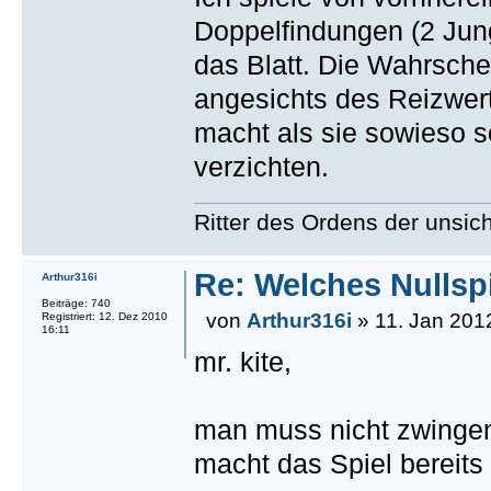
Doppelfindungen (2 Ju
das Blatt. Die Wahrschei
angesichts des Reizwer
macht als sie sowieso s
verzichten.
Ritter des Ordens der unsi
Re: Welches Nullsp
Arthur316i
Beiträge: 740
von
Arthur316i
» 11. Jan 201
Registriert: 12. Dez 2010
16:11
mr. kite,
man muss nicht zwingend
macht das Spiel bereits 