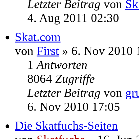
Letzter Beitrag
von
Ho
15. Mai 2012 12:46
Die goldenen Skatregeln
von
Skatfriedl
» 4. Aug 
0
Antworten
8185
Zugriffe
Letzter Beitrag
von
Sk
4. Aug 2011 02:30