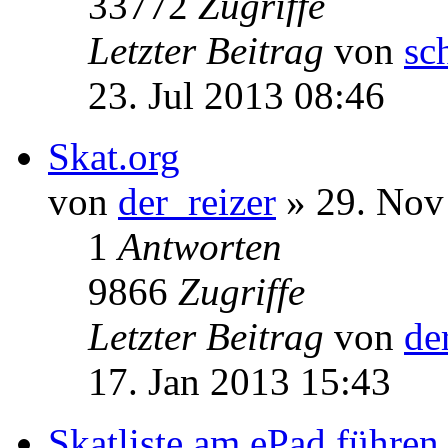
von
der_reizer
» 12. Dez
9
Antworten
33772
Zugriffe
Letzter Beitrag
von
sc
23. Jul 2013 08:46
Skat.org
von
der_reizer
» 29. Nov
1
Antworten