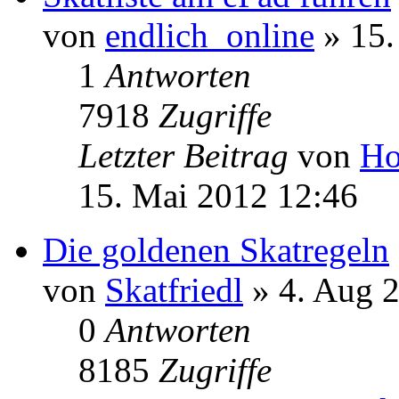
9866
Zugriffe
Letzter Beitrag
von
de
17. Jan 2013 15:43
Skatliste am ePad führen
von
endlich_online
» 15.
1
Antworten
7918
Zugriffe