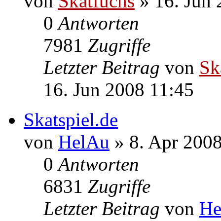
Skat.com
von
First
» 6. Nov 2010 
1
Antworten
8064
Zugriffe
Letzter Beitrag
von
gr
6. Nov 2010 17:05
Die Skatfuchs-Seiten
von
Skatfuchs
» 16. Jun 