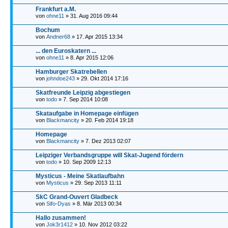
Frankfurt a.M.
von
ohne11
» 31. Aug 2016 09:44
Bochum
von
Andner68
» 17. Apr 2015 13:34
... den Euroskatern ...
von
ohne11
» 8. Apr 2015 12:06
Hamburger Skatrebellen
von
johndoe243
» 29. Okt 2014 17:16
Skatfreunde Leipzig abgestiegen
von
todo
» 7. Sep 2014 10:08
Skataufgabe in Homepage einfügen
von
Blackmancity
» 20. Feb 2014 19:18
Homepage
von
Blackmancity
» 7. Dez 2013 02:07
Leipziger Verbandsgruppe will Skat-Jugend fördern
von
todo
» 10. Sep 2009 12:13
Mysticus - Meine Skatlaufbahn
von
Mysticus
» 29. Sep 2013 11:11
SkC Grand-Ouvert Gladbeck
von
Sifo-Dyas
» 8. Mär 2013 00:34
Hallo zusammen!
von
Jok3r1412
» 10. Nov 2012 03:22