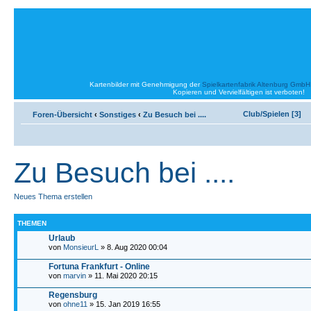
Kartenbilder mit Genehmigung der
Spielkartenfabrik Altenburg GmbH
Kopieren und Vervielfältigen ist verboten!
Club/Spielen [3]
Foren-Übersicht
‹
Sonstiges
‹
Zu Besuch bei ....
Zu Besuch bei ....
Neues Thema erstellen
THEMEN
Urlaub
von
MonsieurL
» 8. Aug 2020 00:04
Fortuna Frankfurt - Online
von
marvin
» 11. Mai 2020 20:15
Regensburg
von
ohne11
» 15. Jan 2019 16:55