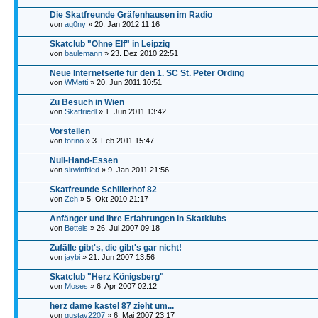
Die Skatfreunde Gräfenhausen im Radio
von
ag0ny
» 20. Jan 2012 11:16
Skatclub "Ohne Elf" in Leipzig
von
baulemann
» 23. Dez 2010 22:51
Neue Internetseite für den 1. SC St. Peter Ording
von
WMatti
» 20. Jun 2011 10:51
Zu Besuch in Wien
von
Skatfriedl
» 1. Jun 2011 13:42
Vorstellen
von
torino
» 3. Feb 2011 15:47
Null-Hand-Essen
von
sirwinfried
» 9. Jan 2011 21:56
Skatfreunde Schillerhof 82
von
Zeh
» 5. Okt 2010 21:17
Anfänger und ihre Erfahrungen in Skatklubs
von
Bettels
» 26. Jul 2007 09:18
Zufälle gibt's, die gibt's gar nicht!
von
jaybi
» 21. Jun 2007 13:56
Skatclub "Herz Königsberg"
von
Moses
» 6. Apr 2007 02:12
herz dame kastel 87 zieht um...
von
gustav2207
» 6. Mai 2007 23:17