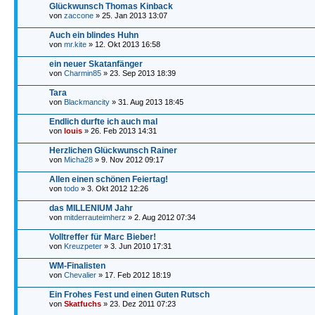
Glückwunsch Thomas Kinback
von
zaccone
» 25. Jan 2013 13:07
Auch ein blindes Huhn
von
mr.kite
» 12. Okt 2013 16:58
ein neuer Skatanfänger
von
Charmin85
» 23. Sep 2013 18:39
Tara
von
Blackmancity
» 31. Aug 2013 18:45
Endlich durfte ich auch mal
von
louis
» 26. Feb 2013 14:31
Herzlichen Glückwunsch Rainer
von
Micha28
» 9. Nov 2012 09:17
Allen einen schönen Feiertag!
von
todo
» 3. Okt 2012 12:26
das MILLENIUM Jahr
von
mitderrauteimherz
» 2. Aug 2012 07:34
Volltreffer für Marc Bieber!
von
Kreuzpeter
» 3. Jun 2010 17:31
WM-Finalisten
von
Chevalier
» 17. Feb 2012 18:19
Ein Frohes Fest und einen Guten Rutsch
von
Skatfuchs
» 23. Dez 2011 07:23