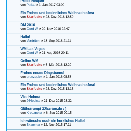
Prosit Neujahr!
von
Patlau
» 1. Jan 2017 03:00
Ein Frohes und besinnliches Weihnachtsfest
von
Skatfuchs
» 23. Dez 2016 12:59
DM 2016
von
Gerd W.
» 20. Nov 2016 22:47
Hallo!
von
Verdrückt
» 13. Sep 2016 21:11
WM Las Vegas
von
Gerd W.
» 21. Aug 2016 20:11
Online-WM
von
Skatfuchs
» 6. Mär 2016 12:20
Frohes neues Dingsbums!
von
grunzquiek
» 1. Jan 2016 08:58
Ein Frohes und besinnliches Weihnachtsfest!
von
Skatfuchs
» 23. Dez 2015 13:13
Vize Helmut
von
264points
» 21. Dez 2015 23:32
Glühstrumpf 32karten.de :-)
von
Kreuzpeter
» 6. Sep 2015 00:15
Ich wünsche euch ein herzliches Hallo!
von
Skatomat
» 12. Nov 2015 17:11