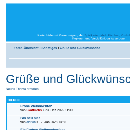
Kartenbilder mit Genehmigung der
Spielkartenfabrik Altenburg GmbH
Kopieren und Vervielfältigen ist verboten!
Foren-Übersicht
‹
Sonstiges
‹
Grüße und Glückwünsche
Grüße und Glückwüns
Neues Thema erstellen
THEMEN
Frohe Weihnachten
von
Skatfuchs
» 23. Dez 2025 11:30
Bin neu hier.....
von
alerich
» 17. Jan 2023 14:55