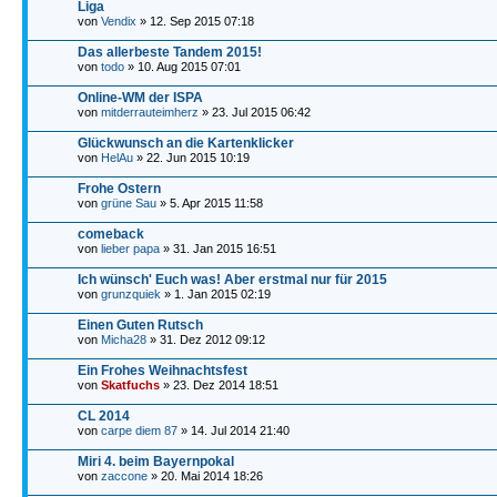
Liga
von
Vendix
» 12. Sep 2015 07:18
Das allerbeste Tandem 2015!
von
todo
» 10. Aug 2015 07:01
Online-WM der ISPA
von
mitderrauteimherz
» 23. Jul 2015 06:42
Glückwunsch an die Kartenklicker
von
HelAu
» 22. Jun 2015 10:19
Frohe Ostern
von
grüne Sau
» 5. Apr 2015 11:58
comeback
von
lieber papa
» 31. Jan 2015 16:51
Ich wünsch' Euch was! Aber erstmal nur für 2015
von
grunzquiek
» 1. Jan 2015 02:19
Einen Guten Rutsch
von
Micha28
» 31. Dez 2012 09:12
Ein Frohes Weihnachtsfest
von
Skatfuchs
» 23. Dez 2014 18:51
CL 2014
von
carpe diem 87
» 14. Jul 2014 21:40
Miri 4. beim Bayernpokal
von
zaccone
» 20. Mai 2014 18:26