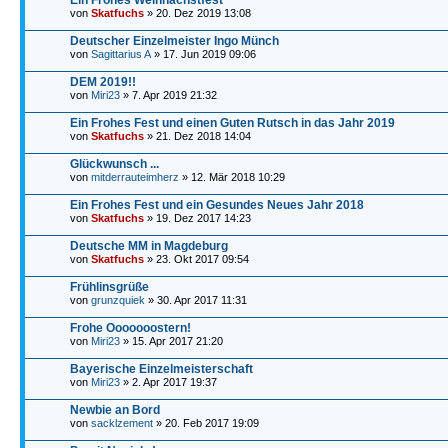
Ein Frohes Weihnachstfest
von
Skatfuchs
» 20. Dez 2019 13:08
Deutscher Einzelmeister Ingo Münch
von
Sagittarius A
» 17. Jun 2019 09:06
DEM 2019!!
von
Miri23
» 7. Apr 2019 21:32
Ein Frohes Fest und einen Guten Rutsch in das Jahr 2019
von
Skatfuchs
» 21. Dez 2018 14:04
Glückwunsch ...
von
mitderrauteimherz
» 12. Mär 2018 10:29
Ein Frohes Fest und ein Gesundes Neues Jahr 2018
von
Skatfuchs
» 19. Dez 2017 14:23
Deutsche MM in Magdeburg
von
Skatfuchs
» 23. Okt 2017 09:54
Frühlinsgrüße
von
grunzquiek
» 30. Apr 2017 11:31
Frohe Ooooooostern!
von
Miri23
» 15. Apr 2017 21:20
Bayerische Einzelmeisterschaft
von
Miri23
» 2. Apr 2017 19:37
Newbie an Bord
von
sacklzement
» 20. Feb 2017 19:09